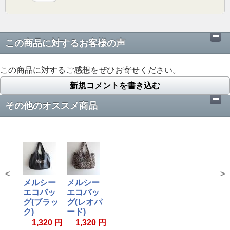
この商品に対するお客様の声
この商品に対するご感想をぜひお寄せください。
新規コメントを書き込む
その他のオススメ商品
<
>
メルシー
メルシー
エコバッ
エコバッ
グ(ブラッ
グ(レオパ
ク)
ード)
1,320 円
1,320 円