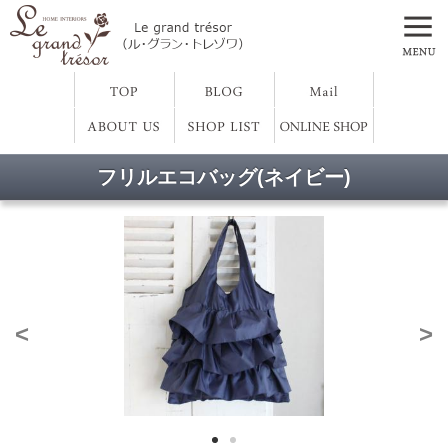
フリルエコバッグ(ネイビー)
<
>