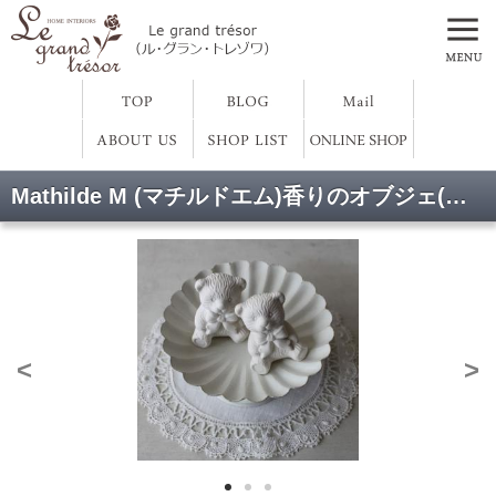
Mathilde M (マチルドエム)香りのオブジェ(テディベアA)
<
>