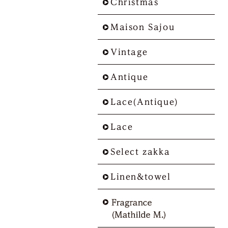
Christmas
Maison Sajou
Vintage
Antique
Lace(Antique)
Lace
Select zakka
Linen&towel