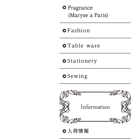
Fashion
Table ware
Stationery
Sewing
入荷情報