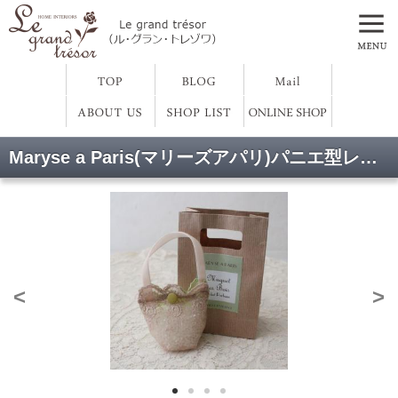
Maryse a Paris(マリーズアパリ)パニエ型レースサシェ(すずらんの香り)
<
>