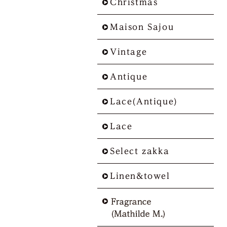
Christmas
Maison Sajou
Vintage
Antique
Lace(Antique)
Lace
Select zakka
Linen&towel