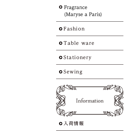
Fashion
Table ware
Stationery
Sewing
入荷情報